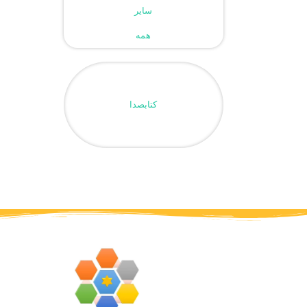
سایر
همه
کتابصدا