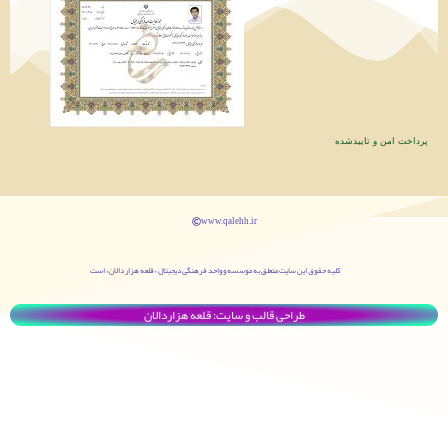
پرداخت امن و تاییدشده
www.qalehh.ir
کليه حقوق اين سایت متعلق به موسسه و واحد فرهنگی دیجیتال «قلعه هزار دالان» است
طراحی قالب و سایت: قلعه هزاردالان