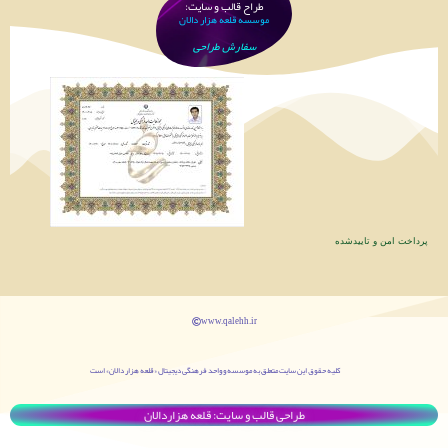
طراح قالب و سایت:
موسسه قلعه هزار دالان
سفارش طراحی
پرداخت امن و تاییدشده
www.qalehh.ir
کليه حقوق اين سایت متعلق به موسسه و واحد فرهنگی دیجیتال «قلعه هزار دالان» است
طراحی قالب و سایت: قلعه هزاردالان