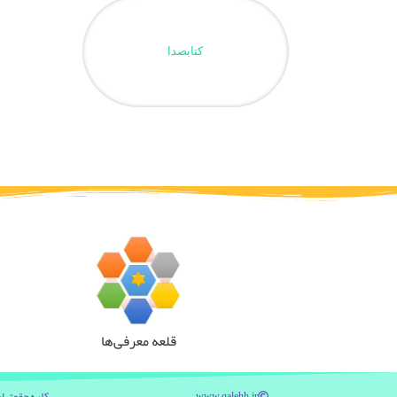
کتابصدا
قلعه معرفی‌ها
کليه حقوق ا
www.qalehh.ir