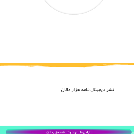
نشر دیجیتال قلعه هزار دالان
طراحی قالب و سایت: قلعه هزاردالان