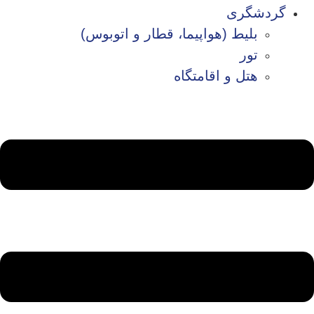
گردشگری
بلیط (هواپیما، قطار و اتوبوس)
تور
هتل و اقامتگاه