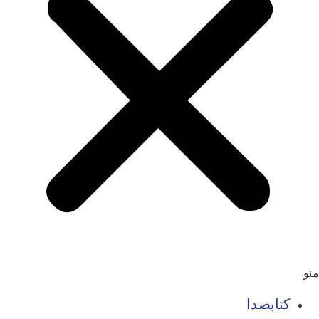
منو
کتابصدا