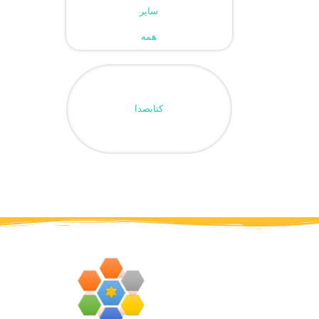
سایر
همه
کتابصدا