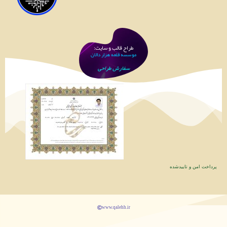
طراح قالب و سایت:
موسسه قلعه هزار دالان
سفارش طراحی
پرداخت امن و تاییدشده
www.qalehh.ir