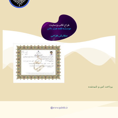
طراح قالب و سایت:
موسسه قلعه هزار دالان
سفارش طراحی
پرداخت امن و تاییدشده
www.qalehh.ir