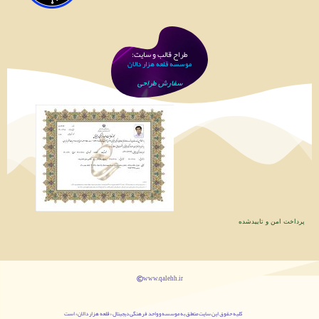
طراح قالب و سایت:
موسسه قلعه هزار دالان
سفارش طراحی
پرداخت امن و تاییدشده
www.qalehh.ir
کليه حقوق اين سایت متعلق به موسسه و واحد فرهنگی دیجیتال «قلعه هزار دالان» است